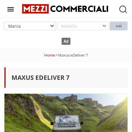
T
o
vai
g
g
l
e
Home
Maxus eDeliver 7
n
a
v
MAXUS EDELIVER 7
i
g
a
t
i
o
n