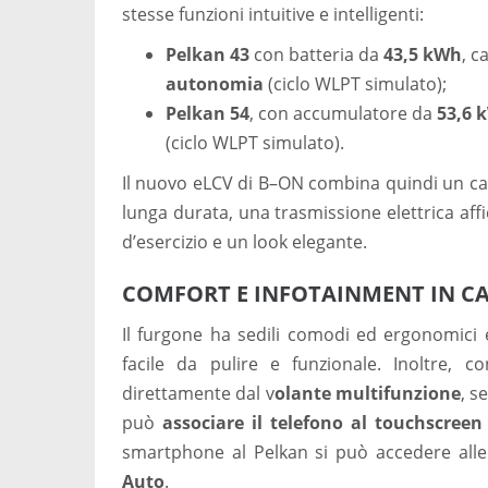
stesse funzioni intuitive e intelligenti:
Pelkan 43
con batteria da
43,5 kWh
, c
autonomia
(ciclo WLPT simulato);
Pelkan 54
, con accumulatore da
53,6 
(ciclo WLPT simulato).
Il nuovo eLCV di B–ON combina quindi un caric
lunga durata, una trasmissione elettrica af
d’esercizio e un look elegante.
COMFORT E INFOTAINMENT IN C
Il furgone ha sedili comodi ed ergonomici e
facile da pulire e funzionale. Inoltre, 
direttamente dal v
olante multifunzione
, s
può
associare il telefono al touchscreen
smartphone al Pelkan si può accedere alle
Auto
.