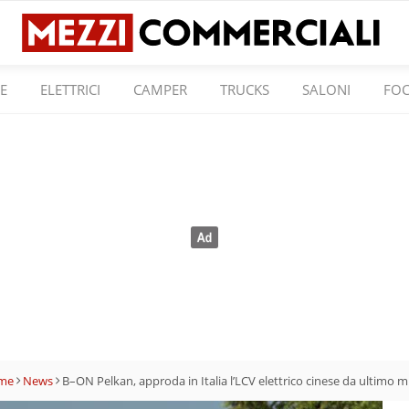
E
ELETTRICI
CAMPER
TRUCKS
SALONI
FO
me
News
B–ON Pelkan, approda in Italia l’LCV elettrico cinese da ultimo mi