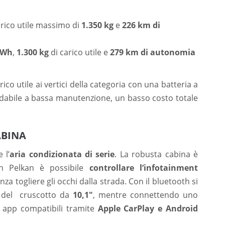
arico utile massimo di
1.350 kg
e
226 km di
kWh
,
1.300 kg
di carico utile e
279 km di autonomia
o utile ai vertici della categoria con una batteria a
fidabile a bassa manutenzione, un basso costo totale
ABINA
 l’
aria condizionata di serie
. La robusta cabina è
con Pelkan è possibile
controllare l’infotainment
enza togliere gli occhi dalla strada. Con il bluetooth si
del cruscotto da
10,1″
, mentre connettendo uno
 app compatibili tramite
Apple CarPlay e Android