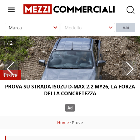
T
o
vai
g
g
1
/
2
l
e
n
a
Prove
v
PROVA SU STRADA ISUZU D-MAX 2.2 MY26, LA FORZA
i
DELLA CONCRETEZZA
g
a
t
i
Home
Prove
o
n