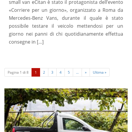
small van eCitan è stato il protagonista dell’evento
«Corriere per un giorno», organizzato a Roma da
Mercedes-Benz Vans, durante il quale è stato
possibile testare il veicolo mettendosi per un
giorno nei panni di chi quotidianamente effettua
consegne in […]
(
Pagina 1 di 8
1
2
3
4
5
...
»
Ultima »
c
u
r
r
e
n
t
)