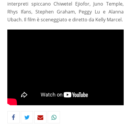
interpreti spiccano Chiwetel Ejiofor, Juno Temple,
Rhys Ifans, Stephen Graham, Peggy Lu e Alanna
Ubach. Il film è sceneggiato e diretto da Kelly Marcel.