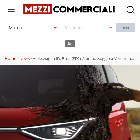
T
o
vai
g
g
l
e
Home
News
Volkswagen ID. Buzz GTX dà un passaggio a Venom nel nuovo film Marvel
n
a
v
i
g
a
t
i
o
n