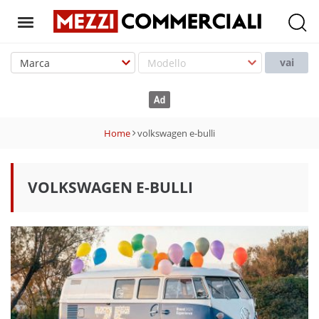
T
o
vai
g
g
l
e
Home
volkswagen e-bulli
n
a
v
VOLKSWAGEN E-BULLI
i
g
a
t
i
o
n