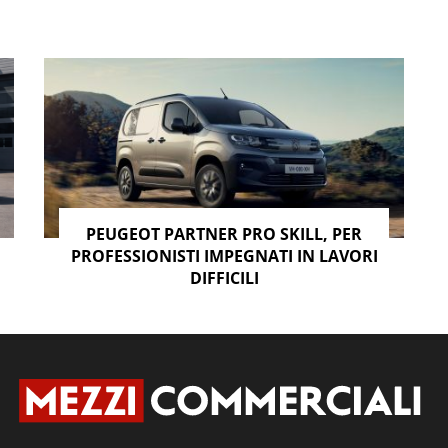
acolo
dile modulabile
Multiflex
, grazie al quale aumenta il
 utile che passa a 3 metri per il Partner Standard e
PEUGEOT PARTNER PRO SKILL, PER
PROFESSIONISTI IMPEGNATI IN LAVORI
li, e l’illuminazione del vano con 6 luci a led.
DIFFICILI
ponibili in opzione con il Pack per il carico.