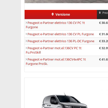
Long, capace di trasportare 5 passeggeri (guid
utile massimo è di 850 kg.
Prez
Versione
Peugeot e-Partner elettrico 136 CV PC 1t
€ 30.6
Furgone
Peugeot e-Partner elettrico 136 CV PL Furgone
€ 31.6
Peugeot e-Partner elettrico 136 PL-DC Furgone
€ 33.2
Peugeot e-Partner mot.el.136CV PC 1t
€ 32.9
Fu.ProSkill
Peugeot e-Partner mot.el.136CV4x4PC 1t
€ 41.6
Furgone ProSk.
Peugeot Partn