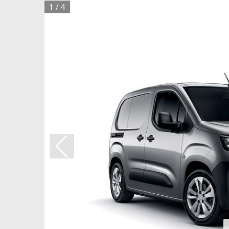
1
/
4