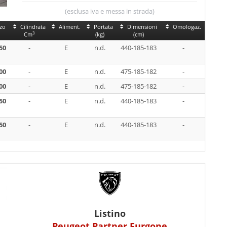
atore compreso) proprio come il Rifter. Il suo carico
(esclusa iva e messa in strada)
zo
Cilindrata
Aliment.
Portata
Dimensioni
Omologaz.
3
Cm
(kg)
(cm)
50
-
E
n.d.
440-185-183
-
00
-
E
n.d.
475-185-182
-
00
-
E
n.d.
475-185-182
-
50
-
E
n.d.
440-185-183
-
50
-
E
n.d.
440-185-183
-
Listino
er – volume di carico
Peugeot Partner Furgone