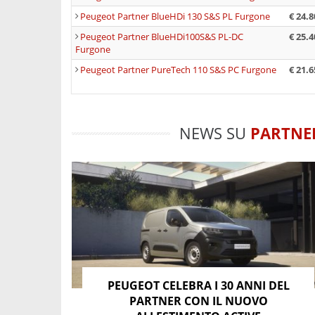
Peugeot Partner BlueHDi 130 S&S PL Furgone
€ 24.8
Peugeot Partner Standard(
Peugeot Partner BlueHDi100S&S PL-DC
€ 25.4
Furgone
INTERNI CON I-COCKPIT
Peugeot Partner PureTech 110 S&S PC Furgone
€ 21.6
Il
nuovo Peugeot Partner
è il primo van del 
onnipresente su tutte le auto del brand, che 
NEWS SU
PARTNE
strumentazione alta, da visualizzare non all’i
caratteristica consente visualizzare le informa
strada, mentre il “volantino” a due razze reg
più “automobilsitica”.
Al centro della
plancia
, rivolto verso il guida
sistema multimediale, e con Peugeot Connect so
tempo reale sul traffico. Numerosi i
portaogge
fronte al passeggero c’è posto per un laptop da 1
PEUGEOT CELEBRA I 30 ANNI DEL
laterale.
PARTNER CON IL NUOVO