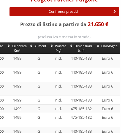
Confronta prestiti
21.650 €
Prezzo di listino a partire da
(esclusa iva e messa in strada)
zo
Cilindrata
Aliment.
Portata
Dimensioni
Omologaz.
3
Cm
(kg)
(cm)
00
1499
G
n.d.
440-185-183
Euro 6
00
1499
G
n.d.
440-185-183
Euro 6
00
1499
G
n.d.
440-185-183
Euro 6
00
1499
G
n.d.
440-185-183
Euro 6
00
1499
G
n.d.
475-185-182
Euro 6
00
1499
G
n.d.
475-185-182
Euro 6
00
1499
G
n.d.
440-185-183
Euro 6