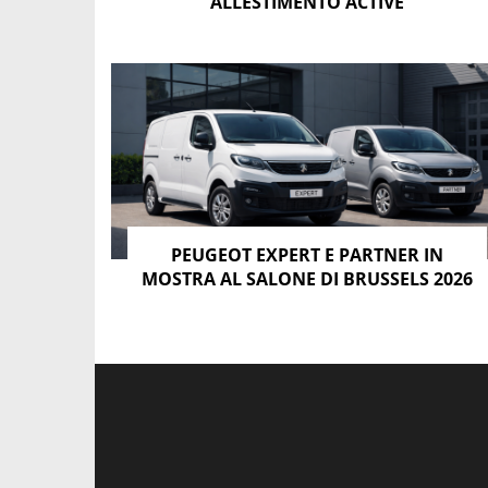
ALLESTIMENTO ACTIVE
11 foto - Peugeot Partner – foto esterni ed abit
GLI OPTIONAL
Tra gli optional in sovrapprerzzo ci sono il se
volume di carico fino a 400 litri e la lunghezza
PEUGEOT EXPERT E PARTNER IN
MOSTRA AL SALONE DI BRUSSELS 2026
3,35 metri per il Long, le porte laterali scorrevo
L’illuminazione è stata migliorata con 6 LED dis