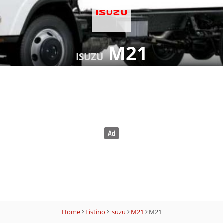
M21
ISUZU
Home
Listino
Isuzu
M21
M21