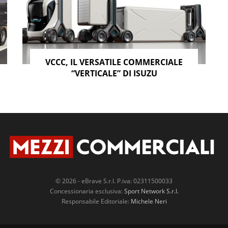
VCCC, IL VERSATILE COMMERCIALE
“VERTICALE” DI ISUZU
© 2026 - eBrave S.r.l. P.iva: 02311500033
Concessionaria esclusiva:
Sport Network S.r.l.
Responsabile Editoriale:
Michele Neri