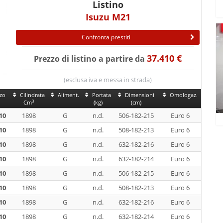
Listino
Isuzu M21
Confronta prestiti
37.410 €
Prezzo di listino a partire da
(esclusa iva e messa in strada)
zo
Cilindrata
Aliment.
Portata
Dimensioni
Omologaz.
3
Cm
(kg)
(cm)
10
1898
G
n.d.
506-182-215
Euro 6
10
1898
G
n.d.
508-182-213
Euro 6
10
1898
G
n.d.
632-182-216
Euro 6
10
1898
G
n.d.
632-182-214
Euro 6
10
1898
G
n.d.
506-182-215
Euro 6
10
1898
G
n.d.
508-182-213
Euro 6
10
1898
G
n.d.
632-182-216
Euro 6
10
1898
G
n.d.
632-182-214
Euro 6