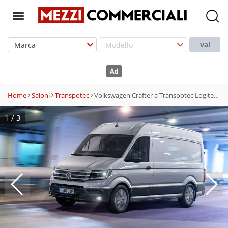
T
o
vai
g
g
l
e
Home
Saloni
Transpotec
Volkswagen Crafter a Transpotec Logitec 2017
n
a
1
/
3
v
i
g
a
t
i
o
n