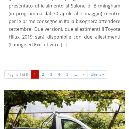
presentato ufficialmente al Salone di Birmingham
(in programma dal 30 aprile al 2 maggio) mentre
per le prime consegne in Italia bisognerà attendere
settembre. Due versioni, due allestimenti Il Toyota
Hilux 2019 sarà disponibile con due allestimenti
(Lounge ed Executive) e […]
(
Pagina 1 di 8
1
2
3
4
5
...
»
Ultima »
c
u
r
r
e
n
t
)