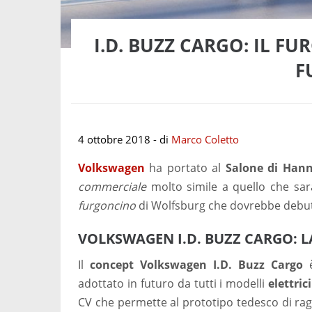
I.D. BUZZ CARGO: IL 
F
4 ottobre 2018
- di
Marco Coletto
Volkswagen
ha portato al
Salone di Hann
commerciale
molto simile a quello che sa
furgoncino
di Wolfsburg che dovrebbe debutt
VOLKSWAGEN I.D. BUZZ CARGO: L
Il
concept Volkswagen I.D. Buzz Cargo
è
adottato in futuro da tutti i modelli
elettrici
CV che permette al prototipo tedesco di rag