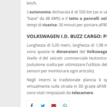
km/h.
L’
autonomia
dichiarata è di 550 km (se si ut
“base” da 48 kWh) e il
tetto a pannelli sol
tempi di
ricarica
: 30 minuti per portare all’
VOLKSWAGEN I.D. BUZZ CARGO: P
Lunghezza di 5,05 metri, larghezza di 1,98 m
sono queste le
dimensioni
del
Volkswage
livello 4
del
veicolo commerciale
teutonico 
(soluzione scelta per ottimizzare l’utilizzo d
sensori per monitorare ogni articolo).
Negli interni la tradizionale plancia è s
virtualmente sulla strada in 3D grazie all’A
sono stati rimpiazzati da
telecamere
.