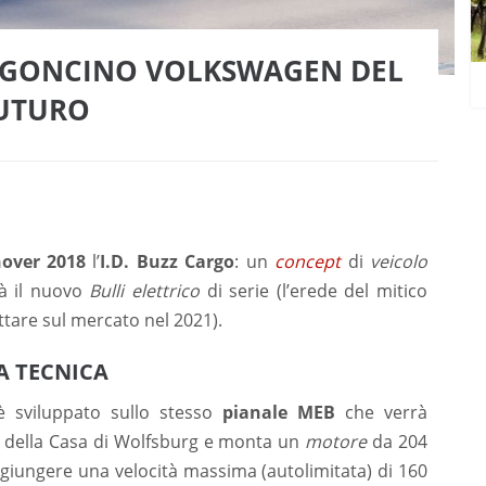
FURGONCINO VOLKSWAGEN DEL
UTURO
over 2018
l’
I.D. Buzz Cargo
: un
concept
di
veicolo
rà il nuovo
Bulli elettrico
di serie (l’erede del mitico
are sul mercato nel 2021).
A TECNICA
 sviluppato sullo stesso
pianale MEB
che verrà
della Casa di Wolfsburg e monta un
motore
da 204
giungere una velocità massima (autolimitata) di 160