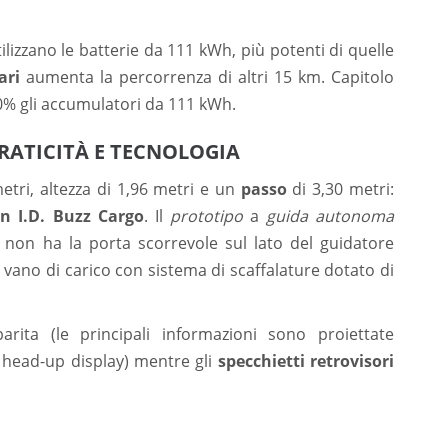
ilizzano le batterie da 111 kWh, più potenti di quelle
ari
aumenta la percorrenza di altri 15 km. Capitolo
80% gli accumulatori da 111 kWh.
RATICITÀ E TECNOLOGIA
etri, altezza di 1,96 metri e un
passo
di 3,30 metri:
n I.D. Buzz Cargo
. Il
prototipo
a
guida autonoma
non ha la porta scorrevole sul lato del guidatore
el vano di carico con sistema di scaffalature dotato di
parita (le principali informazioni sono proiettate
R head-up display) mentre gli
specchietti retrovisori