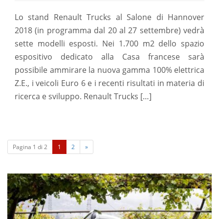
Lo stand Renault Trucks al Salone di Hannover
2018 (in programma dal 20 al 27 settembre) vedrà
sette modelli esposti. Nei 1.700 m2 dello spazio
espositivo dedicato alla Casa francese sarà
possibile ammirare la nuova gamma 100% elettrica
Z.E., i veicoli Euro 6 e i recenti risultati in materia di
ricerca e sviluppo. Renault Trucks […]
(
Pagina 1 di 2
1
2
»
c
u
r
r
e
n
t
)