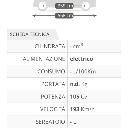
359 cm
568 cm
SCHEDA TECNICA
3
CILINDRATA
-
cm
ALIMENTAZIONE
elettrico
CONSUMO
-
L/100Km
PORTATA
n.d.
Kg
POTENZA
105
Cv
VELOCITÀ
193
Km/h
SERBATOIO
-
L