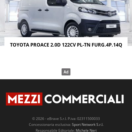
TOYOTA PROACE 2.0D 122CV PL-TN FURG.4P.14Q
© 2026 - eBrave S.r.l. P.iva: 02311500033
Concessionaria esclusiva:
Sport Network S.r.l.
Responsabile Editoriale:
Michele Neri