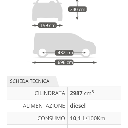
240 cm
199 cm
432 cm
696 cm
SCHEDA TECNICA
3
CILINDRATA
2987
cm
ALIMENTAZIONE
diesel
CONSUMO
10,1
L/100Km