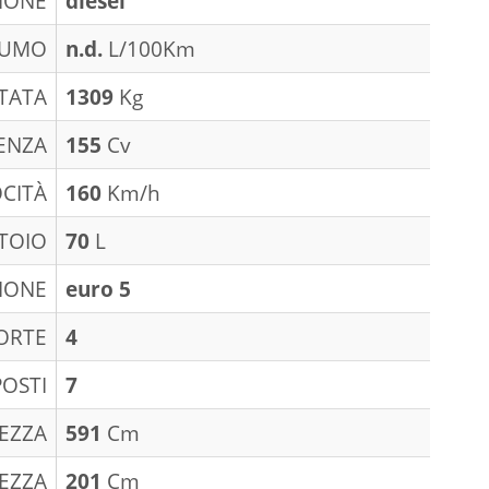
IONE
diesel
SUMO
n.d.
L/100Km
TATA
1309
Kg
ENZA
155
Cv
CITÀ
160
Km/h
TOIO
70
L
IONE
euro 5
ORTE
4
POSTI
7
EZZA
591
Cm
EZZA
201
Cm