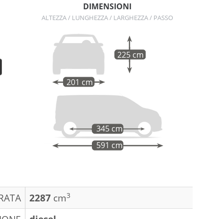
DIMENSIONI
ALTEZZA / LUNGHEZZA / LARGHEZZA / PASSO
225 cm
201 cm
345 cm
591 cm
3
DRATA
2287
cm