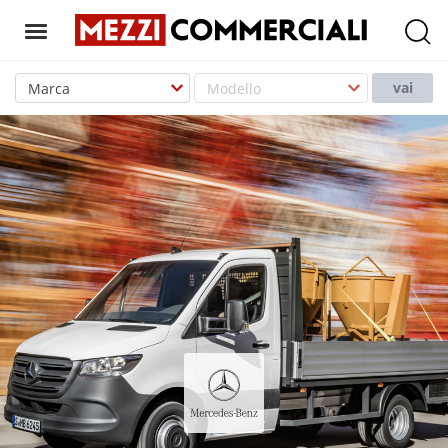
T
o
vai
g
g
l
e
n
a
v
i
g
a
t
i
o
n