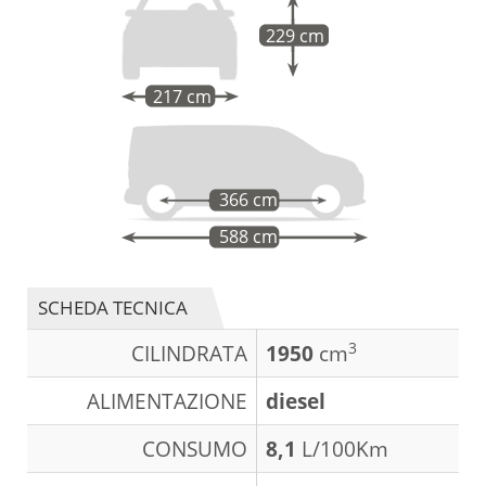
229 cm
217 cm
366 cm
588 cm
SCHEDA TECNICA
3
CILINDRATA
1950
cm
ALIMENTAZIONE
diesel
CONSUMO
8,1
L/100Km