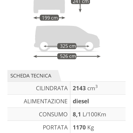
241 cm
199 cm
325 cm
526 cm
SCHEDA TECNICA
3
CILINDRATA
2143
cm
ALIMENTAZIONE
diesel
CONSUMO
8,1
L/100Km
PORTATA
1170
Kg