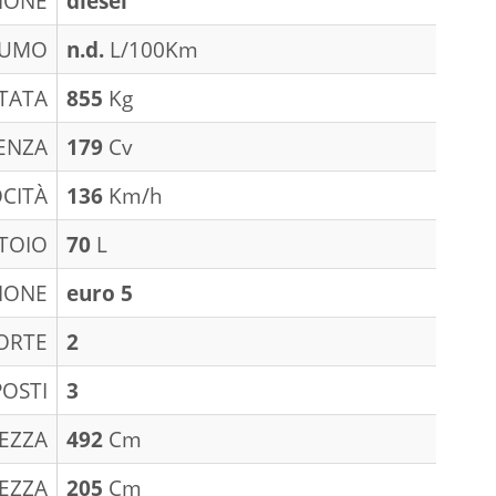
IONE
diesel
SUMO
n.d.
L/100Km
TATA
855
Kg
ENZA
179
Cv
CITÀ
136
Km/h
TOIO
70
L
IONE
euro 5
ORTE
2
POSTI
3
EZZA
492
Cm
EZZA
205
Cm