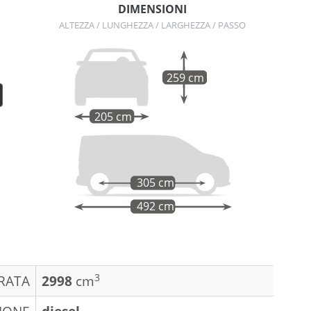
DIMENSIONI
ALTEZZA / LUNGHEZZA / LARGHEZZA / PASSO
259 cm
205 cm
305 cm
492 cm
3
DRATA
2998
cm