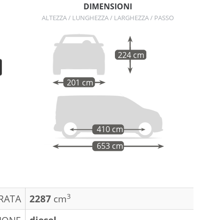
DIMENSIONI
ALTEZZA / LUNGHEZZA / LARGHEZZA / PASSO
224 cm
201 cm
410 cm
653 cm
3
DRATA
2287
cm