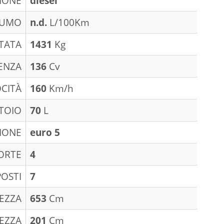
IONE
diesel
SUMO
n.d.
L/100Km
TATA
1431
Kg
ENZA
136
Cv
CITÀ
160
Km/h
TOIO
70
L
IONE
euro 5
ORTE
4
POSTI
7
EZZA
653
Cm
EZZA
201
Cm