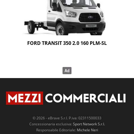
FORD TRANSIT 350 2.0 160 PLM-SL
© 2026 - eBrave S.r.l. P.iva: 02311500033
Concessionaria esclusiva:
Sport Network S.r.l.
Responsabile Editoriale:
Michele Neri