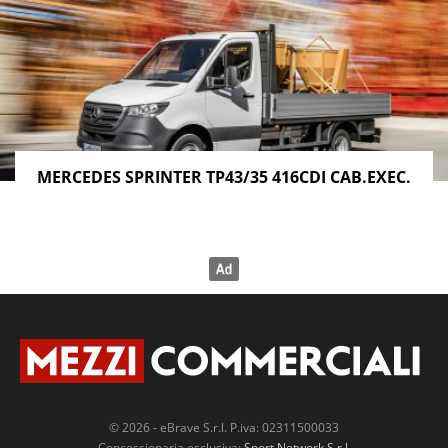
MERCEDES SPRINTER TP43/35 416CDI CAB.EXEC.
© 2026 - eBrave S.r.l. P.iva: 02311500033
Concessionaria esclusiva:
Sport Network S.r.l.