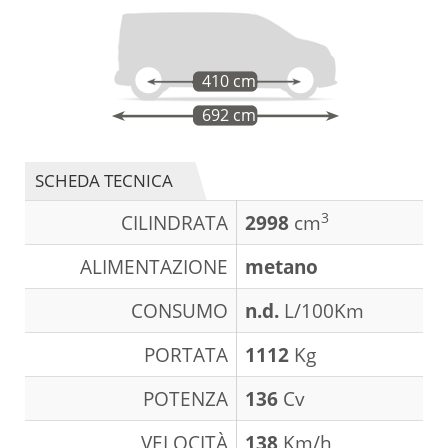
410 cm
692 cm
SCHEDA TECNICA
3
CILINDRATA
2998
cm
ALIMENTAZIONE
metano
CONSUMO
n.d.
L/100Km
PORTATA
1112
Kg
POTENZA
136
Cv
VELOCITÀ
138
Km/h