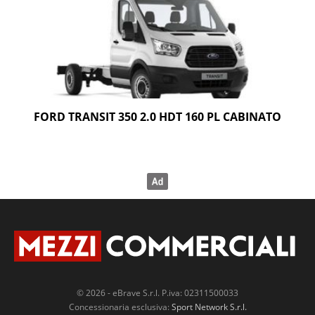
FORD TRANSIT 350 2.0 HDT 160 PL CABINATO
© 2026 - eBrave S.r.l. P.iva: 02311500033
Concessionaria esclusiva:
Sport Network S.r.l.