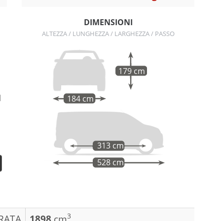
n
DIMENSIONI
ALTEZZA / LUNGHEZZA / LARGHEZZA / PASSO
179 cm
l
184 cm
313 cm
528 cm
3
DRATA
1898
cm