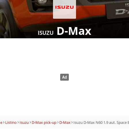
D-Max
ISUZU
e
Listino
Isuzu
D-Max pick-up
D-Max
Isuzu D-Max N60 1.9 aut. Space 