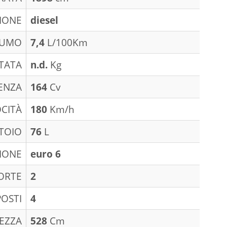
IONE
diesel
SUMO
7,4
L/100Km
TATA
n.d.
Kg
ENZA
164
Cv
CITÀ
180
Km/h
TOIO
76
L
IONE
euro 6
ORTE
2
POSTI
4
EZZA
528
Cm