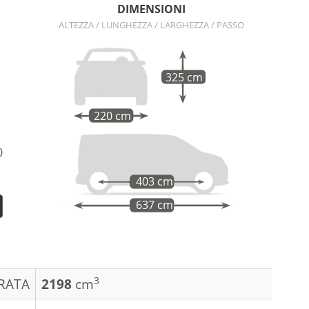
DIMENSIONI
ALTEZZA / LUNGHEZZA / LARGHEZZA / PASSO
325 cm
220 cm
0
403 cm
637 cm
3
DRATA
2198
cm