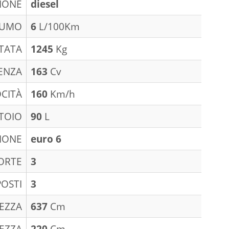
IONE
diesel
SUMO
6
L/100Km
TATA
1245
Kg
ENZA
163
Cv
CITÀ
160
Km/h
TOIO
90
L
IONE
euro 6
ORTE
3
POSTI
3
EZZA
637
Cm
EZZA
220
Cm