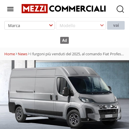
T
o
vai
g
g
l
e
Home
News
I furgoni più venduti del 2025, al comando Fiat Professional e Ford
n
a
v
i
g
a
t
i
o
n