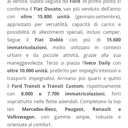
al vertice, subito seguita da
Ford
. Al primo posto si
conferma il
Fiat Ducato
, van più venduto dell’anno
con
oltre 15.800 unità
(gennaio-settembre),
apprezzato per versatilità, capacità di carico e
possibilità di allestimenti speciali, inclusi camper.
Segue il
Fiat Doblò
con più di
15.600
immatricolazioni
, molto utilizzato in contesti
urbani e da piccole attività, grazie alla sua
maneggevolezza. Terzo si piazza l’
Iveco Daily
con
oltre 10.000 unità
, preferito per impieghi intensivi e
trasporti impegnativi. Arrivano poi quarti e quinti
il
Ford Transit e Transit Custom
, rispettivamente
con
8.000 e 7.700 immatricolazioni
, forti
soprattutto nelle flotte aziendali. Completano la top
ten
Mercedes-Benz, Peugeot, Renault e
Volkswagen
, con gamme ampie, robuste e
orientate al comfort.