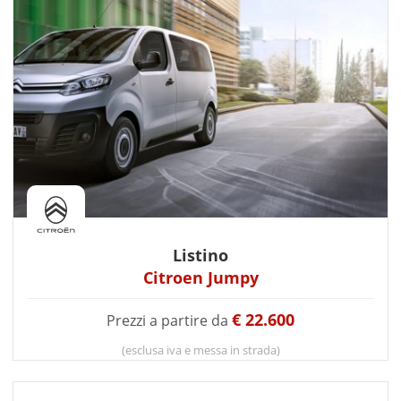
Listino
Citroen Jumpy
€ 22.600
Prezzi a partire da
(esclusa iva e messa in strada)