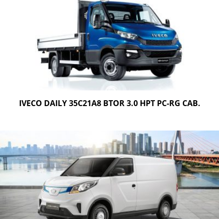
IVECO DAILY 35C21A8 BTOR 3.0 HPT PC-RG CAB.