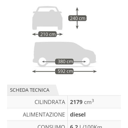
240 cm
210 cm
380 cm
592 cm
SCHEDA TECNICA
3
CILINDRATA
2179
cm
ALIMENTAZIONE
diesel
CONSUMO
6,2
L/100Km