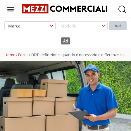
T
o
vai
g
g
l
e
Home
Focus
DDT: definizione, quando è necessario e differenze con fattura
n
a
v
i
g
a
t
i
o
n