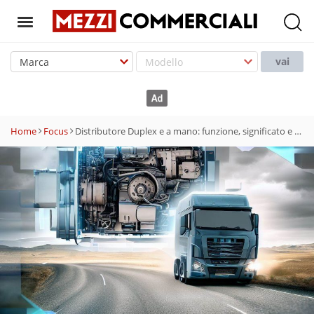
T
o
vai
g
g
l
e
Home
Focus
Distributore Duplex e a mano: funzione, significato e differenze
n
a
v
i
g
a
t
i
o
n