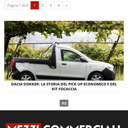
(
Pagina 1 di 4
1
2
3
4
»
c
u
r
r
e
n
t
)
DACIA DOKKER: LA STORIA DEL PICK UP ECONOMICO E DEL
KIT FOCACCIA