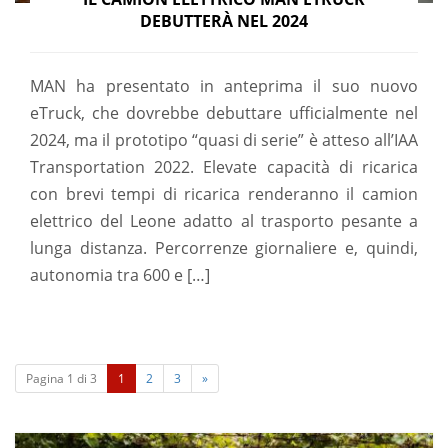
DEBUTTERÀ NEL 2024
MAN ha presentato in anteprima il suo nuovo
eTruck, che dovrebbe debuttare ufficialmente nel
2024, ma il prototipo “quasi di serie” è atteso all’IAA
Transportation 2022. Elevate capacità di ricarica
con brevi tempi di ricarica renderanno il camion
elettrico del Leone adatto al trasporto pesante a
lunga distanza. Percorrenze giornaliere e, quindi,
autonomia tra 600 e […]
(
Pagina 1 di 3
1
2
3
»
c
u
r
r