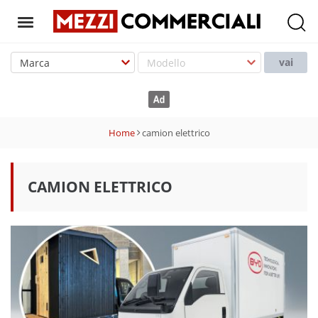
T
o
vai
g
g
l
e
Home
camion elettrico
n
a
v
CAMION ELETTRICO
i
g
a
t
i
o
n