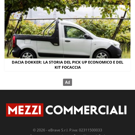
e
n
t
)
DACIA DOKKER: LA STORIA DEL PICK UP ECONOMICO E DEL
KIT FOCACCIA
© 2026 - eBrave S.r.l. P.iva: 02311500033