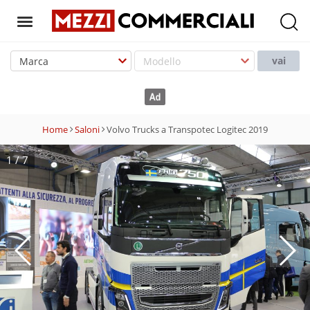
T
o
vai
g
g
l
e
Home
Saloni
Volvo Trucks a Transpotec Logitec 2019
n
a
1
/
7
v
i
g
a
t
i
o
n