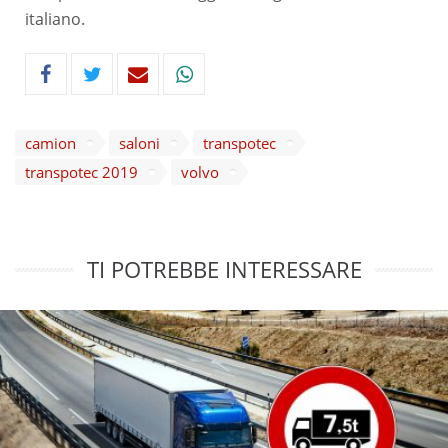
italiano.
camion
saloni
transpotec
transpotec 2019
volvo
TI POTREBBE INTERESSARE