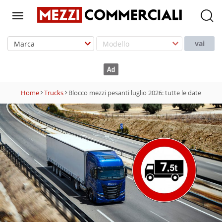
T
o
vai
g
g
l
e
Home
Trucks
Blocco mezzi pesanti luglio 2026: tutte le date
n
a
v
i
g
a
t
i
o
n