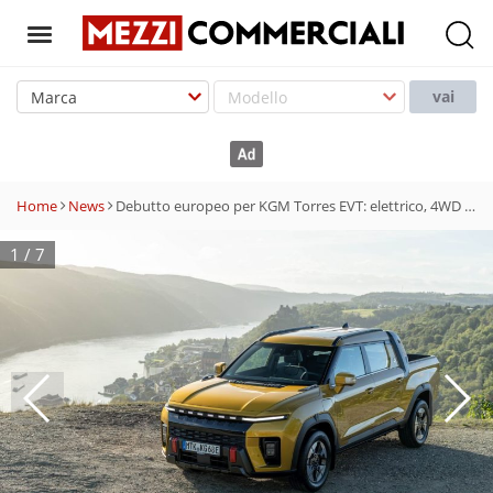
T
o
vai
g
g
l
e
Home
News
Debutto europeo per KGM Torres EVT: elettrico, 4WD e full optional
n
a
1
/
7
v
i
g
a
t
i
o
n