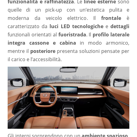
funzionalità e raffinatezza
. Le
linee esterne
sono
quelle di un pick-up con un’estetica pulita e
moderna da veicolo elettrico. Il
frontale
è
caratterizzato da
luci LED tecnologiche
e
dettagli
funzionali orientati al
fuoristrada
. Il
profilo laterale
integra cassone e cabina
in modo armonico,
mentre il
posteriore
presenta soluzioni pensate per
il carico e l’accessibilità.
Gli interni sorprendono con un
ambiente spazioso,