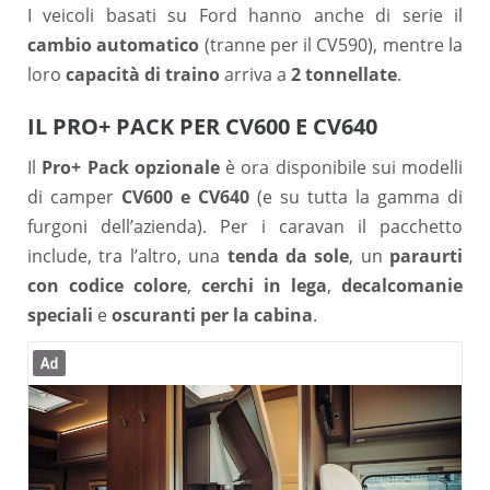
I veicoli basati su Ford hanno anche di serie il
cambio automatico
(tranne per il CV590), mentre la
loro
capacità di traino
arriva a
2 tonnellate
.
IL PRO+ PACK PER CV600 E CV640
Il
Pro+ Pack opzionale
è ora disponibile sui modelli
di camper
CV600 e CV640
(e su tutta la gamma di
furgoni dell’azienda). Per i caravan il pacchetto
include, tra l’altro, una
tenda da sole
, un
paraurti
con codice colore
,
cerchi in lega
,
decalcomanie
speciali
e
oscuranti per la cabina
.