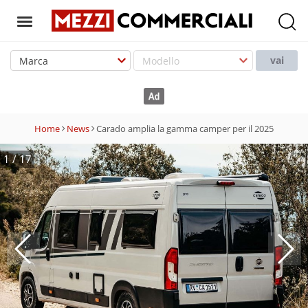
T
o
vai
g
g
l
e
Home
News
Carado amplia la gamma camper per il 2025
n
a
1
/
17
v
i
g
a
t
i
o
n