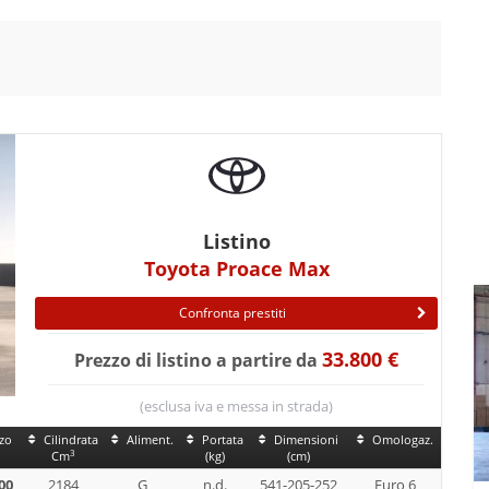
Listino
Toyota Proace Max
Confronta prestiti
33.800 €
Prezzo di listino a partire da
(esclusa iva e messa in strada)
zo
Cilindrata
Aliment.
Portata
Dimensioni
Omologaz.
3
Cm
(kg)
(cm)
00
2184
G
n.d.
541-205-252
Euro 6