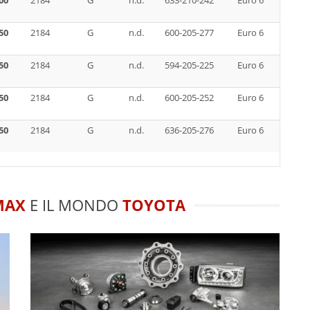
00
2184
G
n.d.
633-210-242
Euro 6
50
2184
G
n.d.
600-205-277
Euro 6
50
2184
G
n.d.
594-205-225
Euro 6
50
2184
G
n.d.
600-205-252
Euro 6
50
2184
G
n.d.
636-205-276
Euro 6
MAX
E IL MONDO
TOYOTA