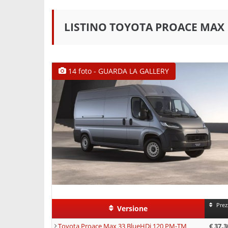
LISTINO TOYOTA PROACE MAX
14 foto - GUARDA LA GALLERY
Prez
Versione
Toyota Proace Max 33 BlueHDi 120 PM-TM
€ 37.3