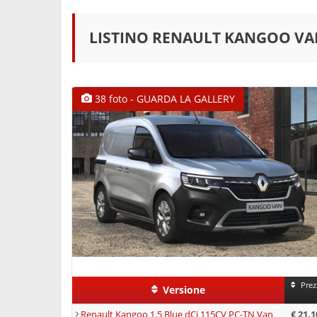
LISTINO RENAULT KANGOO V
38 foto - GUARDA LA GALLERY
Prez
Versione
Renault Kangoo 1.5 Blue dCi 115CV PC-TN Van
€ 21.1