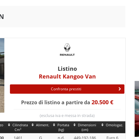
AN
Listino
Renault Kangoo Van
Confronta prestiti
20.500 €
Prezzo di listino a partire da
(esclusa iva e messa in strada)
zo
Cilindrata
Aliment.
Portata
Dimensioni
Omologaz.
3
Cm
(kg)
(cm)
00
1461
G
n.d.
449-192-186
Euro 6