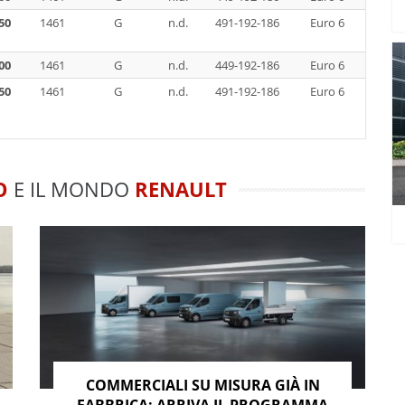
50
1461
G
n.d.
491-192-186
Euro 6
00
1461
G
n.d.
449-192-186
Euro 6
50
1461
G
n.d.
491-192-186
Euro 6
O
E IL MONDO
RENAULT
COMMERCIALI SU MISURA GIÀ IN