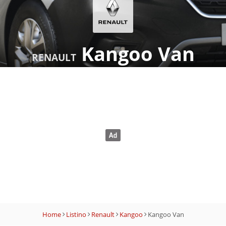
Kangoo Van
RENAULT
Home
Listino
Renault
Kangoo
Kangoo Van