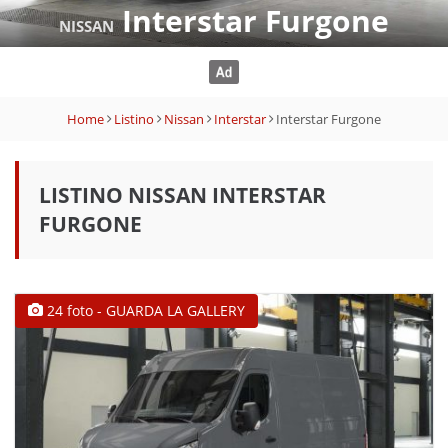
Interstar Furgone
NISSAN
Home
Listino
Nissan
Interstar
Interstar Furgone
LISTINO NISSAN INTERSTAR
FURGONE
24 foto - GUARDA LA GALLERY