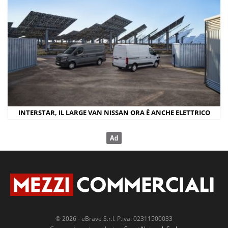
INTERSTAR, IL LARGE VAN NISSAN ORA È ANCHE ELETTRICO
© 2026 - eBrave S.r.l. P.iva: 02311500033