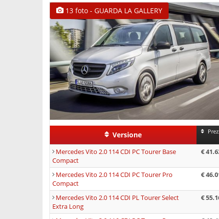
13 foto - GUARDA LA GALLERY
Prez
Versione
Mercedes Vito 2.0 114 CDI PC Tourer Base
€ 41.6
Compact
Mercedes Vito 2.0 114 CDI PC Tourer Pro
€ 46.0
Compact
Mercedes Vito 2.0 114 CDI PL Tourer Select
€ 55.1
Extra Long
Mercedes