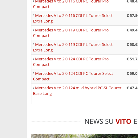
Mercedes Vito 2.0 116 CDI PC Tourer Pro
€ 48.4
Compact
DIMENSIONI E POSTI / CAPACITÀ D
Mercedes Vito 2.0 116 CDI PL Tourer Select
€ 57.5
Extra Long
Un elemento chiave del Vito Tourer è la sua fle
Mercedes Vito 2.0 119 CDI PC Tourer Pro
€ 49.4
Compact
carico
. Con una lunghezza massima del veicolo 
che può raggiungere
1,7 m3
, ideale per il tra
Mercedes Vito 2.0 119 CDI PL Tourer Select
€ 58.6
Extra Long
configurabile per ospitare fino a
9 posti
, rend
Mercedes Vito 2.0 124 CDI PC Tourer Pro
€ 51.7
Il veicolo è disponibile in tre diverse lunghezz
Compact
Extralong
(5.370 mm).
L’altezza
è di 1.910 mm
Mercedes Vito 2.0 124 CDI PC Tourer Select
€ 59.0
Compact
mm (2.060 mm con retrovisori ripiegati). Il
pa
Mercedes Vito 2.0 124 mild hybrid PC-SL Tourer
€ 47.4
versioni
Compact
e
Long
e
3.430 mm
per la 
Base Long
Le
dimensioni
del
vano di carico
variano in b
massima
dello spazio è di 2.433 mm (Compac
è di 1.327 mm (Compact), 1.326 mm (Long) e 1
NEWS SU
VITO
E
1.685 mm per tutte le versioni, mentre la lar
Il carico utile consentito è di 1.077 kg (Compac