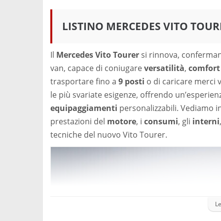
LISTINO MERCEDES VITO TOUR
Il
Mercedes Vito Tourer
si rinnova, conferma
van, capace di coniugare
versatilità
,
comfort
trasportare fino a
9 posti
o di caricare merci 
le più svariate esigenze, offrendo un’esperie
equipaggiamenti
personalizzabili. Vediamo in
prestazioni del
motore
, i
consumi
, gli
interni
tecniche del nuovo Vito Tourer.
Le