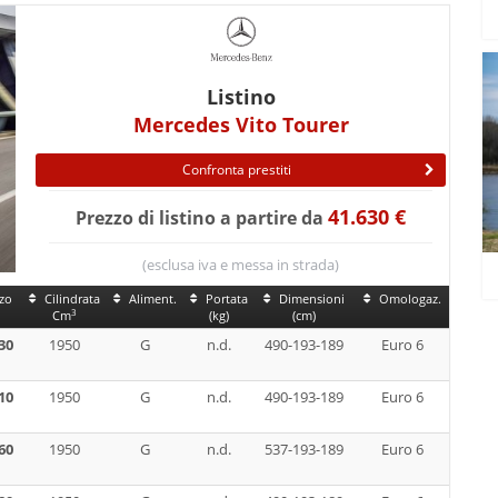
Listino
Mercedes Vito Tourer
Confronta prestiti
41.630 €
Prezzo di listino a partire da
(esclusa iva e messa in strada)
zo
Cilindrata
Aliment.
Portata
Dimensioni
Omologaz.
3
Cm
(kg)
(cm)
30
1950
G
n.d.
490-193-189
Euro 6
10
1950
G
n.d.
490-193-189
Euro 6
60
1950
G
n.d.
537-193-189
Euro 6
 Vito Tourer Pro