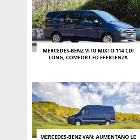
vuoto è di 2.023 kg (Compact), 2.074 kg (Long) 
3.100 kg per tutte le versioni.
Il telaio è a 3 porte per tutte le versioni. Il n
e della
configurazione
.
Dimensione
MERCEDES-BENZ VITO MIXTO 114 CDI
LONG, COMFORT ED EFFICIENZA
Lunghezza (mm)
Altezza (mm)
Larghezza (mm)
Passo (mm)
Lunghezza massima vano di carico (mm)
Altezza vano di carico (mm)
Larghezza massima vano di carico (mm)
MERCEDES-BENZ VAN: AUMENTANO LE