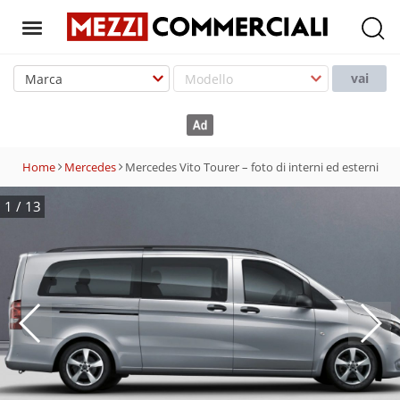
T
o
vai
g
g
l
e
Home
Mercedes
Mercedes Vito Tourer – foto di interni ed esterni
n
a
1
/
13
v
i
g
a
t
i
o
n