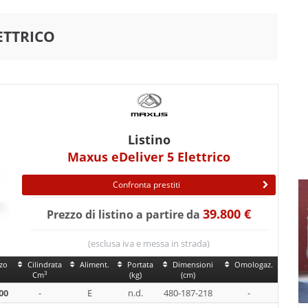
ETTRICO
Listino
Maxus eDeliver 5 Elettrico
Confronta prestiti
39.800 €
Prezzo di listino a partire da
(esclusa iva e messa in strada)
zo
Cilindrata
Aliment.
Portata
Dimensioni
Omologaz.
3
Cm
(kg)
(cm)
00
-
E
n.d.
480-187-218
-