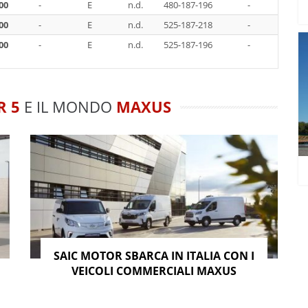
00
-
E
n.d.
480-187-196
-
00
-
E
n.d.
525-187-218
-
00
-
E
n.d.
525-187-196
-
R 5
E IL MONDO
MAXUS
SAIC MOTOR SBARCA IN ITALIA CON I
VEICOLI COMMERCIALI MAXUS