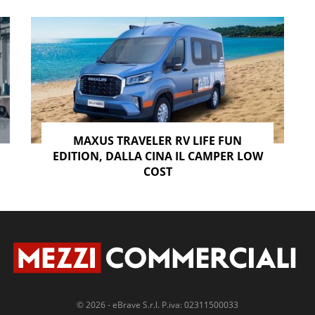
MAXUS TRAVELER RV LIFE FUN
EDITION, DALLA CINA IL CAMPER LOW
COST
© 2026 - eBrave S.r.l. P.iva: 02311500033