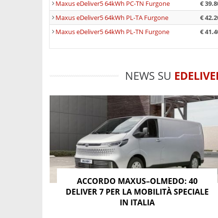
Maxus eDeliver5 64kWh PC-TN Furgone
€ 39.8
Maxus eDeliver5 64kWh PL-TA Furgone
€ 42.2
Maxus eDeliver5 64kWh PL-TN Furgone
€ 41.4
NEWS SU
EDELIVE
ACCORDO MAXUS–OLMEDO: 40
DELIVER 7 PER LA MOBILITÀ SPECIALE
IN ITALIA