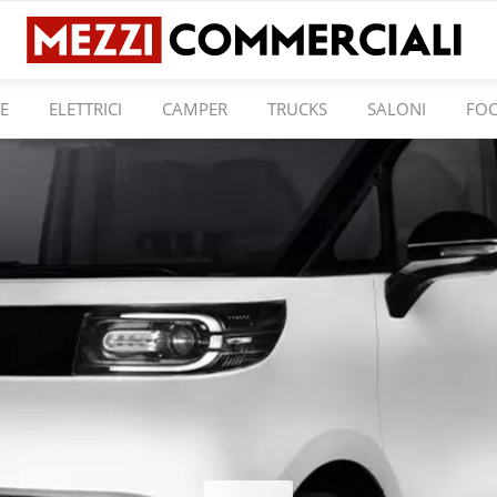
E
ELETTRICI
CAMPER
TRUCKS
SALONI
FO