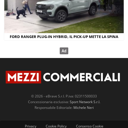
Ford Ranger – dimensioni esterne
FORD RANGER PLUG-IN HYBRID, IL PICK-UP METTE LA SPINA
FORD RANGER: DIMENSIONI ESTERNE E VANO DI CARICO (M
ESTERNI (mm)
Lunghezza totale (con paraurti posteriore)
Larghezza totale (con specchietti aperti)
Larghezza totale (con specchietti ripiegati)
© 2026 - eBrave S.r.l. P.iva: 02311500033
Concessionaria esclusiva:
Sport Network S.r.l.
Altezza complessiva (a vuoto)
Responsabile Editoriale:
Michele Neri
Passo
Lunghezza del vano di carico (a pavimento senza bedliner)
Privacy
Cookie Policy
Consenso Cookie