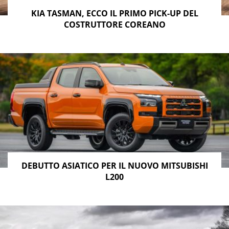
KIA TASMAN, ECCO IL PRIMO PICK-UP DEL
COSTRUTTORE COREANO
MOTORI A BENZINA E DIESEL
Il Ford Ranger è disponibile con
due motorizzazioni a
benzina e un diesel.
Tutte le versioni sono dotate di
trazione integrale intelligente.
Due le versioni a benzina: il Ford Ranger 2.0L EcoBlue
da
170 CV
con
cambio manuale
a 6 marce o
automatico
a 10 rapporti, e il Ford Ranger 2.0L
EcoBlue
Bi-Turbo da 210 CV
, esclusivamente con
DEBUTTO ASIATICO PER IL NUOVO MITSUBISHI
L200
cambio automatico a 10 rapporti.
Il
Ford Ranger diesel
monta un potente 3.0 V6 E
coBlue
da 240 CV,
perfetto per affrontare i terreni più difficili o
trainare carichi pesanti fino a 3.500 kg.