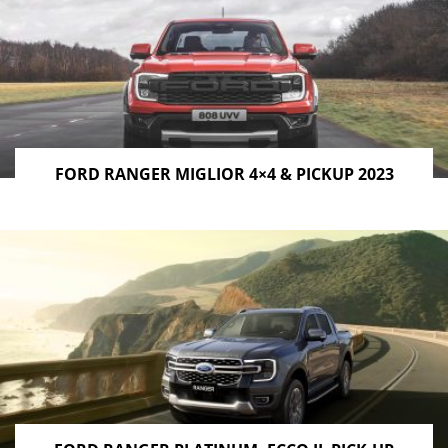
CAPACITÀ DI CARICO
Il vano di carico del Ford Ranger prevede il divisorio
modulare e il sistema di ancoraggio intelligente per
fissare al meglio gli oggetti trasportati. La
capacità di
carico supera i 1.200 kg
e, come anticipato, la capacità
FORD RANGER MIGLIOR 4×4 & PICKUP 2023
di traino raggiunge le
3,5 tonnellate
nella versione
diesel.
FORD RANGER, LE DIMENSIONI
Il
pick-up
americano
Ford Ranger
è sbarcato in Italia,
ma le dimensioni particolarmente abbondanti (5,36
metri di lunghezza, 1,86 di larghezza e 1,82 di altezza)
non ne fanno un veicolo adatto per tutte le strade del
Vecchio Continente: in città e nei piccoli paesi, dove le
vie sono strette, non è proprio a suo agio. Nel mondo,