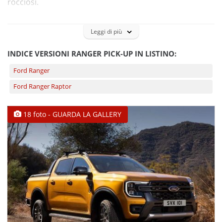
rocciosi.
Leggi di più
INDICE VERSIONI RANGER PICK-UP IN LISTINO:
Ford Ranger
Ford Ranger Raptor
18 foto - GUARDA LA GALLERY
Ford Ranger Cabina Singola – Super Cab – Cabina
Doppia
DESIGN ESTERNO: LO STILE
Il nuovo Ford Ranger presenta un design esterno
aggiornato, con linee muscolose e allo stesso tempo
più moderne. Il frontale è dominato da una griglia