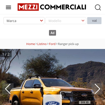
T
o
vai
g
g
l
e
Home
Listino
Ford
Ranger pick-up
n
a
1
/
2
v
i
g
a
t
i
o
n