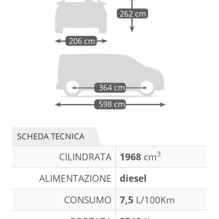
262 cm
206 cm
364 cm
598 cm
SCHEDA TECNICA
3
CILINDRATA
1968
cm
ALIMENTAZIONE
diesel
CONSUMO
7,5
L/100Km