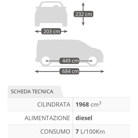
232 cm
203 cm
449 cm
684 cm
SCHEDA TECNICA
3
CILINDRATA
1968
cm
ALIMENTAZIONE
diesel
CONSUMO
7
L/100Km