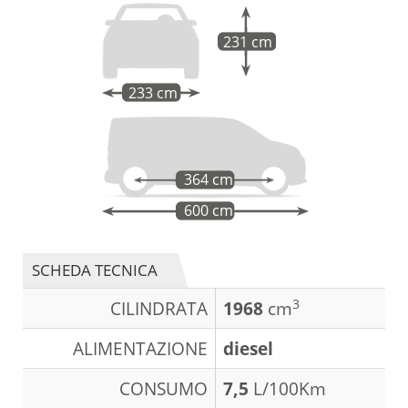
231 cm
233 cm
364 cm
600 cm
SCHEDA TECNICA
3
CILINDRATA
1968
cm
ALIMENTAZIONE
diesel
CONSUMO
7,5
L/100Km