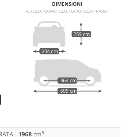
DIMENSIONI
ALTEZZA / LUNGHEZZA / LARGHEZZA / PASSO
259 cm
204 cm
364 cm
599 cm
3
DRATA
1968
cm