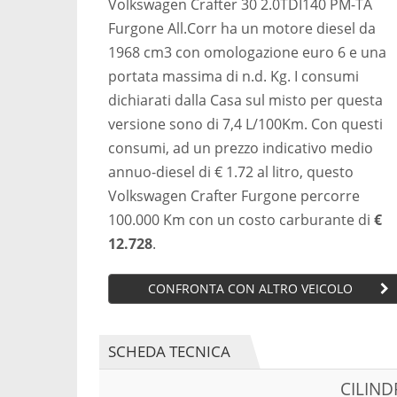
Volkswagen Crafter 30 2.0TDI140 PM-TA
Furgone All.Corr ha un motore diesel da
1968 cm3 con omologazione euro 6 e una
portata massima di n.d. Kg. I consumi
dichiarati dalla Casa sul misto per questa
versione sono di 7,4 L/100Km. Con questi
consumi, ad un prezzo indicativo medio
annuo-diesel di € 1.72 al litro, questo
Volkswagen Crafter Furgone percorre
100.000 Km con un costo carburante di
€
12.728
.
CONFRONTA CON ALTRO VEICOLO
SCHEDA TECNICA
CILIN