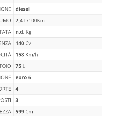
IONE
diesel
SUMO
7,4
L/100Km
TATA
n.d.
Kg
ENZA
140
Cv
CITÀ
158
Km/h
TOIO
75
L
IONE
euro 6
ORTE
4
POSTI
3
EZZA
599
Cm