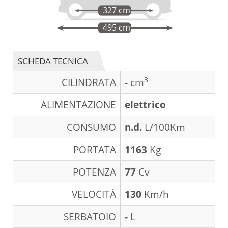
327 cm
495 cm
SCHEDA TECNICA
3
CILINDRATA
-
cm
ALIMENTAZIONE
elettrico
CONSUMO
n.d.
L/100Km
PORTATA
1163
Kg
POTENZA
77
Cv
VELOCITÀ
130
Km/h
SERBATOIO
-
L