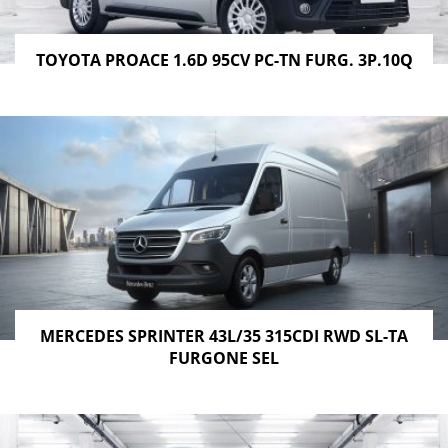
TOYOTA PROACE 1.6D 95CV PC-TN FURG. 3P.10Q
MERCEDES SPRINTER 43L/35 315CDI RWD SL-TA
FURGONE SEL