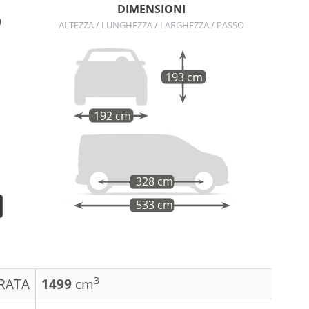
DIMENSIONI
9
ALTEZZA / LUNGHEZZA / LARGHEZZA / PASSO
193 cm
192 cm
328 cm
533 cm
3
DRATA
1499
cm