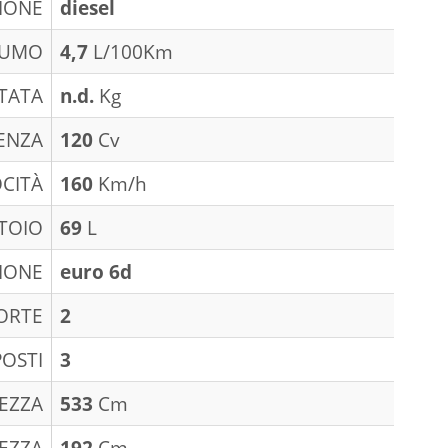
IONE
diesel
SUMO
4,7
L/100Km
TATA
n.d.
Kg
ENZA
120
Cv
CITÀ
160
Km/h
TOIO
69
L
IONE
euro 6d
ORTE
2
POSTI
3
EZZA
533
Cm
EZZA
192
Cm