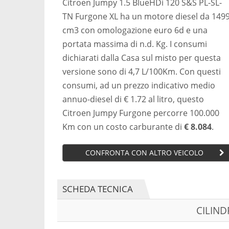
Citroen Jumpy 1.5 BlueHDi 120 S&S PL-SL-
TN Furgone XL ha un motore diesel da 149
cm3 con omologazione euro 6d e una
portata massima di n.d. Kg. I consumi
dichiarati dalla Casa sul misto per questa
versione sono di 4,7 L/100Km. Con questi
consumi, ad un prezzo indicativo medio
annuo-diesel di € 1.72 al litro, questo
Citroen Jumpy Furgone percorre 100.000
Km con un costo carburante di
€ 8.084
.
CONFRONTA CON ALTRO VEICOLO
SCHEDA TECNICA
CILIN