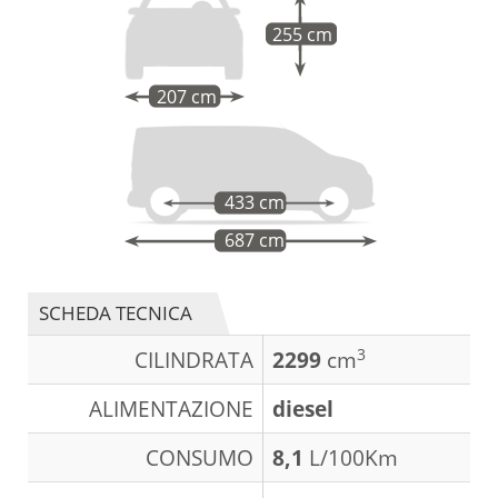
255 cm
207 cm
433 cm
687 cm
SCHEDA TECNICA
3
CILINDRATA
2299
cm
ALIMENTAZIONE
diesel
CONSUMO
8,1
L/100Km