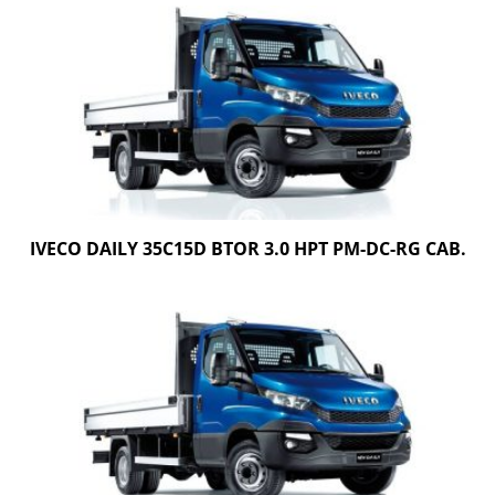
IVECO DAILY 35C15D BTOR 3.0 HPT PM-DC-RG CAB.